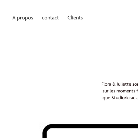
A propos
contact
Clients
Flora & Juliette s
sur les moments fo
que Studioricrac a